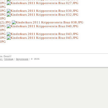
rs Detail!
kt
|
Sitemap
|
Impressum
|
©
2026